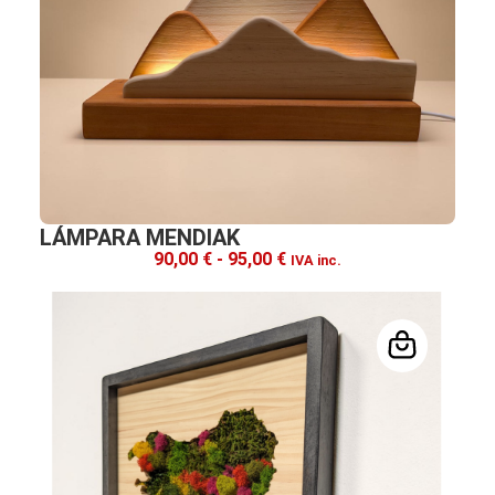
LÁMPARA MENDIAK
90,00
€
-
95,00
€
IVA inc.