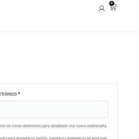
0
ctrónico
*
ción de correo electrónico para establecer una nueva contraseña.
rán para procesar tu pedido, mejorar tu experiencia en esta web,