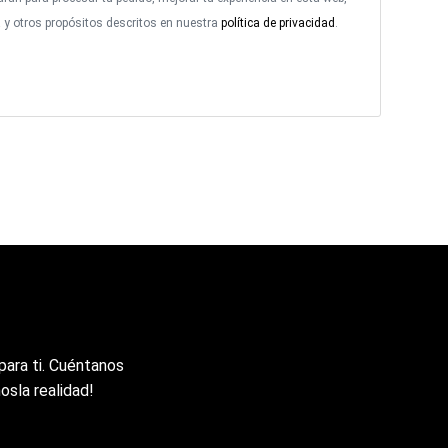
a y otros propósitos descritos en nuestra
política de privacidad
.
n
para ti. Cuéntanos
osla realidad!