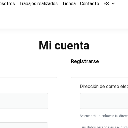
osotros
Trabajos realizados
Tienda
Contacto
ES
Mi cuenta
Registrarse
Dirección de correo ele
Se enviará un enlace a tu direc
Tus datos personales se utiliza